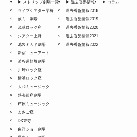
▶︎ ストリップ劇場一覧
▶︎ 過去香盤情報
▶︎ コラム
ライブシアター栗橋
過去香盤情報2018
蕨ミニ劇場
過去香盤情報2019
浅草ロック座
過去香盤情報2020
シアター上野
過去香盤情報2021
池袋ミカド劇場
過去香盤情報2022
新宿ニューアート
渋谷道頓堀劇場
川崎ロック座
横浜ロック座
大和ミュージック
熱海銀座劇場
芦原ミュージック
まさご座
DX東寺
東洋ショー劇場