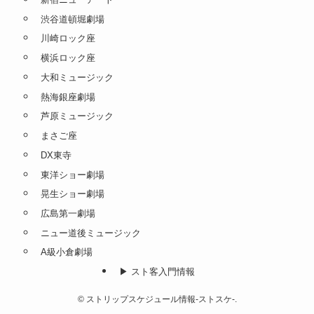
渋谷道頓堀劇場
川崎ロック座
横浜ロック座
大和ミュージック
熱海銀座劇場
芦原ミュージック
まさご座
DX東寺
東洋ショー劇場
晃生ショー劇場
広島第一劇場
ニュー道後ミュージック
A級小倉劇場
▶︎ スト客入門情報
©
ストリップスケジュール情報-ストスケ-.