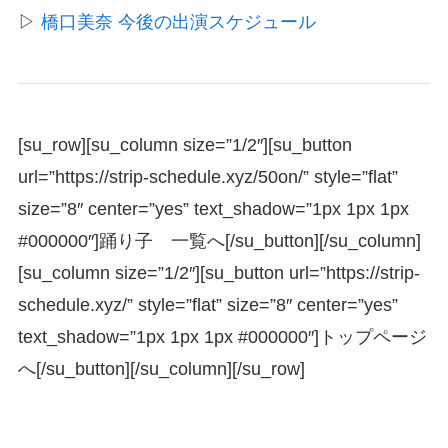
▷
橋口美奈 今後の出演スケジュール
[su_row][su_column size=”1/2″][su_button
url=”https://strip-schedule.xyz/50on/” style=”flat”
size=”8″ center=”yes” text_shadow=”1px 1px 1px
#000000″]踊り子 一覧へ[/su_button][/su_column]
[su_column size=”1/2″][su_button url=”https://strip-
schedule.xyz/” style=”flat” size=”8″ center=”yes”
text_shadow=”1px 1px 1px #000000″]トップページ
へ[/su_button][/su_column][/su_row]