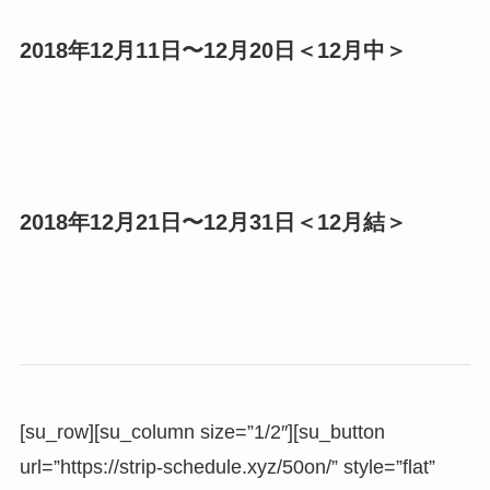
2018年12月11日〜12月20日＜12月中＞
2018年12月21日〜12月31日＜12月結＞
[su_row][su_column size=”1/2″][su_button
url=”https://strip-schedule.xyz/50on/” style=”flat”