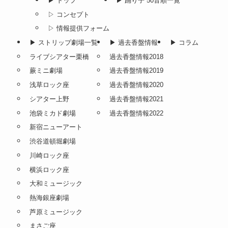
▶︎ トップ
▶︎ 踊り子 50音順一覧
▷ コンセプト
▷ 情報提供フォーム
▶︎ ストリップ劇場一覧
▶︎ 過去香盤情報
▶︎ コラム
ライブシアター栗橋
過去香盤情報2018
蕨ミニ劇場
過去香盤情報2019
浅草ロック座
過去香盤情報2020
シアター上野
過去香盤情報2021
池袋ミカド劇場
過去香盤情報2022
新宿ニューアート
渋谷道頓堀劇場
川崎ロック座
横浜ロック座
大和ミュージック
熱海銀座劇場
芦原ミュージック
まさご座