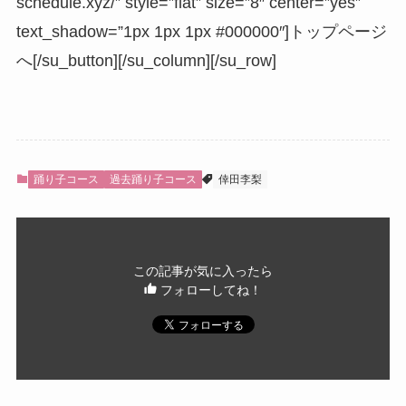
schedule.xyz/” style=”flat” size=”8″ center=”yes”
text_shadow=”1px 1px 1px #000000″]トップページ
へ[/su_button][/su_column][/su_row]
踊り子コース
過去踊り子コース
倖田李梨
この記事が気に入ったら
フォローしてね！