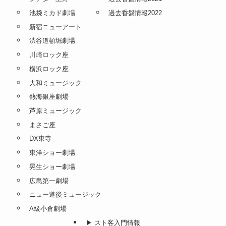
池袋ミカド劇場
過去香盤情報2022
新宿ニューアート
渋谷道頓堀劇場
川崎ロック座
横浜ロック座
大和ミュージック
熱海銀座劇場
芦原ミュージック
まさご座
DX東寺
東洋ショー劇場
晃生ショー劇場
広島第一劇場
ニュー道後ミュージック
A級小倉劇場
▶︎ スト客入門情報