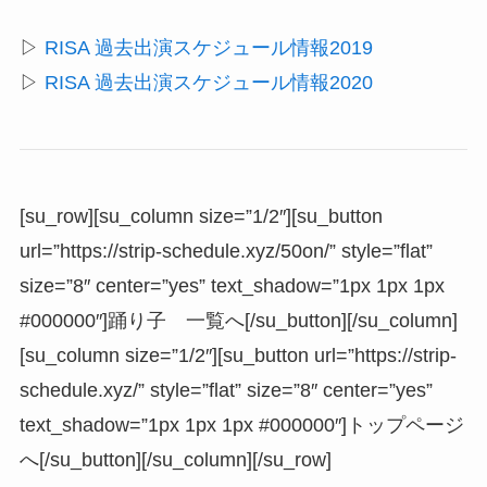
▷
RISA 過去出演スケジュール情報2019
▷
RISA 過去出演スケジュール情報2020
[su_row][su_column size=”1/2″][su_button
url=”https://strip-schedule.xyz/50on/” style=”flat”
size=”8″ center=”yes” text_shadow=”1px 1px 1px
#000000″]踊り子 一覧へ[/su_button][/su_column]
[su_column size=”1/2″][su_button url=”https://strip-
schedule.xyz/” style=”flat” size=”8″ center=”yes”
text_shadow=”1px 1px 1px #000000″]トップページ
へ[/su_button][/su_column][/su_row]