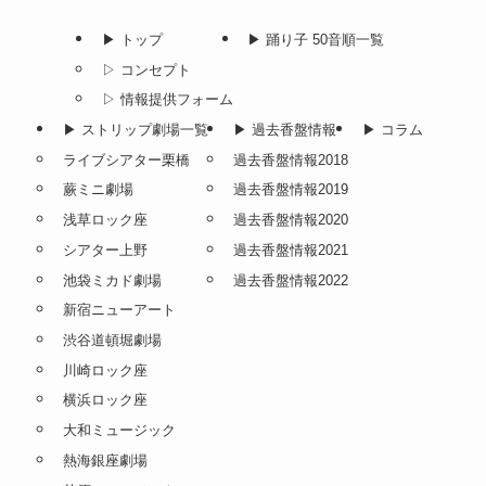
▶︎ トップ
▶︎ 踊り子 50音順一覧
▷ コンセプト
▷ 情報提供フォーム
▶︎ ストリップ劇場一覧
▶︎ 過去香盤情報
▶︎ コラム
ライブシアター栗橋
過去香盤情報2018
蕨ミニ劇場
過去香盤情報2019
浅草ロック座
過去香盤情報2020
シアター上野
過去香盤情報2021
池袋ミカド劇場
過去香盤情報2022
新宿ニューアート
渋谷道頓堀劇場
川崎ロック座
横浜ロック座
大和ミュージック
熱海銀座劇場