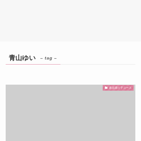
青山ゆい
– tag –
過去踊り子コース