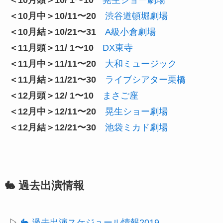
＜10月頭＞10/ 1〜10
晃生ショー劇場
＜10月中＞10/11〜20
渋谷道頓堀劇場
＜10月結＞10/21〜31
A級小倉劇場
＜11月頭＞11/ 1〜10
DX東寺
＜11月中＞11/11〜20
大和ミュージック
＜11月結＞11/21〜30
ライブシアター栗橋
＜12月頭＞12/ 1〜10
まさご座
＜12月中＞12/11〜20
晃生ショー劇場
＜12月結＞12/21〜30
池袋ミカド劇場
🐇 過去出演情報
▷
🐇 過去出演スケジュール情報2019