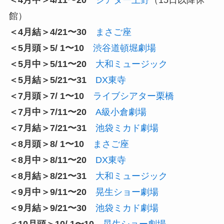
＜4月中＞4/11〜20
シアター上野
（15日以降休
館）
＜4月結＞4/21〜30
まさご座
＜5月頭＞5/ 1〜10
渋谷道頓堀劇場
＜5月中＞5/11〜20
大和ミュージック
＜5月結＞5/21〜31
DX東寺
＜7月頭＞7/ 1〜10
ライブシアター栗橋
＜7月中＞7/11〜20
A級小倉劇場
＜7月結＞7/21〜31
池袋ミカド劇場
＜8月頭＞8/ 1〜10
まさご座
＜8月中＞8/11〜20
DX東寺
＜8月結＞8/21〜31
大和ミュージック
＜9月中＞9/11〜20
晃生ショー劇場
＜9月結＞9/21〜30
池袋ミカド劇場