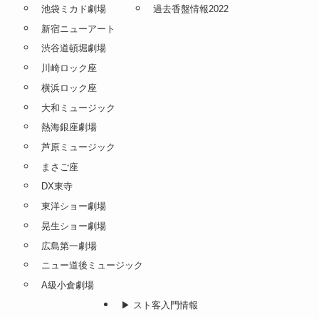
池袋ミカド劇場
過去香盤情報2022
新宿ニューアート
渋谷道頓堀劇場
川崎ロック座
横浜ロック座
大和ミュージック
熱海銀座劇場
芦原ミュージック
まさご座
DX東寺
東洋ショー劇場
晃生ショー劇場
広島第一劇場
ニュー道後ミュージック
A級小倉劇場
▶︎ スト客入門情報