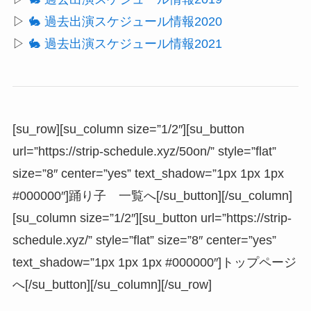
▷
🐇 過去出演スケジュール情報2020
▷
🐇 過去出演スケジュール情報2021
[su_row][su_column size=”1/2″][su_button
url=”https://strip-schedule.xyz/50on/” style=”flat”
size=”8″ center=”yes” text_shadow=”1px 1px 1px
#000000″]踊り子 一覧へ[/su_button][/su_column]
[su_column size=”1/2″][su_button url=”https://strip-
schedule.xyz/” style=”flat” size=”8″ center=”yes”
text_shadow=”1px 1px 1px #000000″]トップページ
へ[/su_button][/su_column][/su_row]