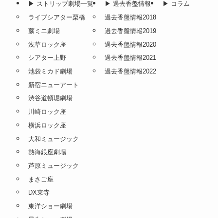
▶︎ ストリップ劇場一覧
▶︎ 過去香盤情報
▶︎ コラム
ライブシアター栗橋
過去香盤情報2018
蕨ミニ劇場
過去香盤情報2019
浅草ロック座
過去香盤情報2020
シアター上野
過去香盤情報2021
池袋ミカド劇場
過去香盤情報2022
新宿ニューアート
渋谷道頓堀劇場
川崎ロック座
横浜ロック座
大和ミュージック
熱海銀座劇場
芦原ミュージック
まさご座
DX東寺
東洋ショー劇場