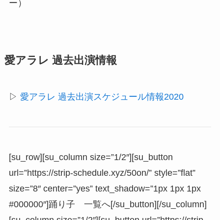
ー）
愛アラレ 過去出演情報
▷
愛アラレ 過去出演スケジュール情報2020
[su_row][su_column size=”1/2″][su_button
url=”https://strip-schedule.xyz/50on/” style=”flat”
size=”8″ center=”yes” text_shadow=”1px 1px 1px
#000000″]踊り子 一覧へ[/su_button][/su_column]
[su_column size=”1/2″][su_button url=”https://strip-