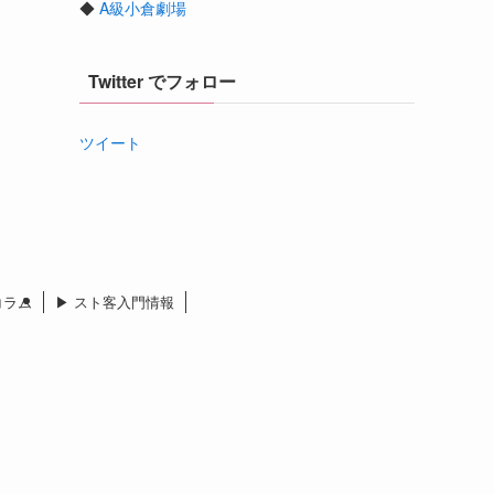
◆
A級小倉劇場
Twitter でフォロー
ツイート
 コラム
▶︎ スト客入門情報