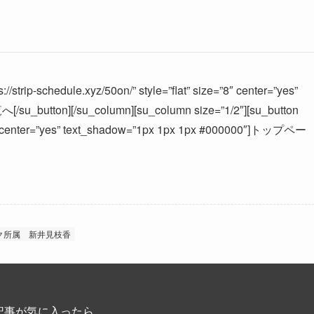
//strip-schedule.xyz/50on/” style=”flat” size=”8″ center=”yes”
u_button][/su_column][su_column size=”1/2″][su_button
ize=”8″ center=”yes” text_shadow=”1px 1px 1px #000000″]トップペー
ク所属
新井見枝香
記事が気に入ったら