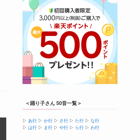
＜踊り子さん 50音一覧＞
▷
あ行
▷
か行
▷
さ行
▷
た行
▷
な行
▷
は行
▷
ま行
▷
や行
▷
ら行
▷
わ行