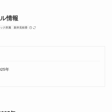
ール情報
ジック所属
新井見枝香
25年