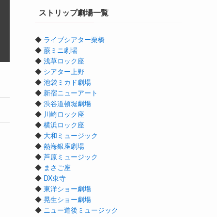
ストリップ劇場一覧
◆
ライブシアター栗橋
◆
蕨ミニ劇場
◆
浅草ロック座
◆
シアター上野
◆
池袋ミカド劇場
◆
新宿ニューアート
◆
渋谷道頓堀劇場
◆
川崎ロック座
◆
横浜ロック座
◆
大和ミュージック
◆
熱海銀座劇場
◆
芦原ミュージック
◆
まさご座
◆
DX東寺
◆
東洋ショー劇場
◆
晃生ショー劇場
◆
ニュー道後ミュージック