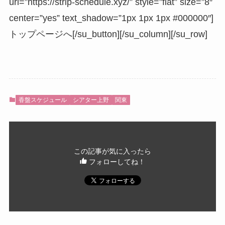
url=”https://strip-schedule.xyz/” style=”flat” size=”8″
center=”yes” text_shadow=”1px 1px 1px #000000″]
トップページへ[/su_button][/su_column][/su_row]
香盤スケジュール
シアター上野
関東
この記事が気に入ったら
フォローしてね！