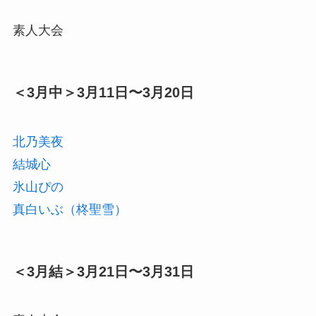
素人大会
＜3月中＞3月11日〜3月20日
北乃美夜
結城心
氷山ぴの
真白いぶ（柊聖雪）
＜3月結＞3月21日〜3月31日