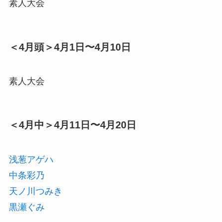
素人大会
＜4月頭＞4月1日〜4月10日
素人大会
＜4月中＞4月11日〜4月20日
浅葱アゲハ
中条彩乃
天ノ川つみき
黒瀬ぐみ