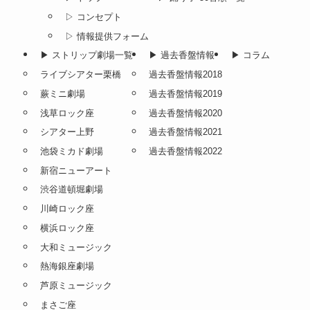
▷ コンセプト
▷ 情報提供フォーム
▶︎ ストリップ劇場一覧
▶︎ 過去香盤情報
▶︎ コラム
ライブシアター栗橋
過去香盤情報2018
蕨ミニ劇場
過去香盤情報2019
浅草ロック座
過去香盤情報2020
シアター上野
過去香盤情報2021
池袋ミカド劇場
過去香盤情報2022
新宿ニューアート
渋谷道頓堀劇場
川崎ロック座
横浜ロック座
大和ミュージック
熱海銀座劇場
芦原ミュージック
まさご座