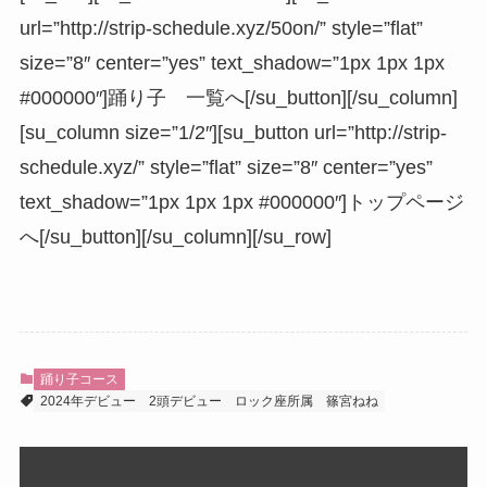
url=”http://strip-schedule.xyz/50on/” style=”flat”
size=”8″ center=”yes” text_shadow=”1px 1px 1px
#000000″]踊り子 一覧へ[/su_button][/su_column]
[su_column size=”1/2″][su_button url=”http://strip-
schedule.xyz/” style=”flat” size=”8″ center=”yes”
text_shadow=”1px 1px 1px #000000″]トップページ
へ[/su_button][/su_column][/su_row]
踊り子コース
2024年デビュー
2頭デビュー
ロック座所属
篠宮ねね