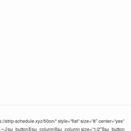
//strip-schedule.xyz/50on/” style=”flat” size=”8″ center=”yes”
u_button][/su_column][su_column size=”1/2″][su_button