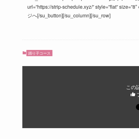
url=”https://strip-schedule.xyz/” style=”flat” s
ジへ[/su_button][/su_column][/su_row]
踊り子コース
この