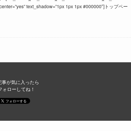
ize=”8″ center=”yes” text_shadow=”1px 1px 1px #000000″]トップペー
記事が気に入ったら
フォローしてね！