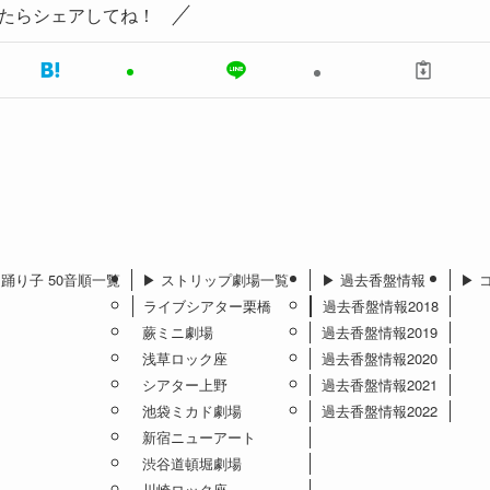
たらシェアしてね！
︎ 踊り子 50音順一覧
▶︎ ストリップ劇場一覧
▶︎ 過去香盤情報
▶︎
ライブシアター栗橋
過去香盤情報2018
蕨ミニ劇場
過去香盤情報2019
浅草ロック座
過去香盤情報2020
シアター上野
過去香盤情報2021
池袋ミカド劇場
過去香盤情報2022
新宿ニューアート
渋谷道頓堀劇場
川崎ロック座