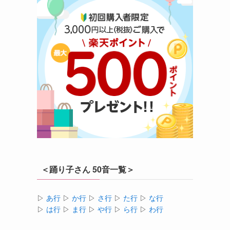
＜踊り子さん 50音一覧＞
▷
あ行
▷
か行
▷
さ行
▷
た行
▷
な行
▷
は行
▷
ま行
▷
や行
▷
ら行
▷
わ行