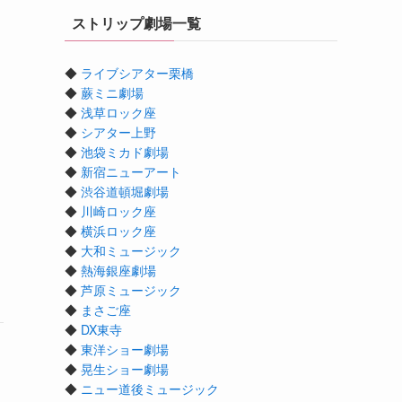
ストリップ劇場一覧
◆
ライブシアター栗橋
◆
蕨ミニ劇場
◆
浅草ロック座
◆
シアター上野
◆
池袋ミカド劇場
◆
新宿ニューアート
◆
渋谷道頓堀劇場
◆
川崎ロック座
◆
横浜ロック座
◆
大和ミュージック
◆
熱海銀座劇場
◆
芦原ミュージック
◆
まさご座
◆
DX東寺
◆
東洋ショー劇場
◆
晃生ショー劇場
◆
ニュー道後ミュージック