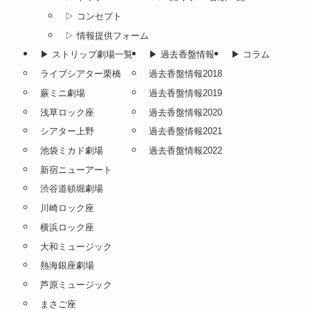
▷ コンセプト
▷ 情報提供フォーム
▶︎ ストリップ劇場一覧
▶︎ 過去香盤情報
▶︎ コラム
ライブシアター栗橋
過去香盤情報2018
蕨ミニ劇場
過去香盤情報2019
浅草ロック座
過去香盤情報2020
シアター上野
過去香盤情報2021
池袋ミカド劇場
過去香盤情報2022
新宿ニューアート
渋谷道頓堀劇場
川崎ロック座
横浜ロック座
大和ミュージック
熱海銀座劇場
芦原ミュージック
まさご座