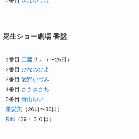
5番目
水元ゆうな
晃生ショー劇場 香盤
1番目
工藤リナ
（〜25日）
2番目
ひなのひよ
3番目
愛野いづみ
4番目
ささきさち
5番目
青山ゆい
星愛美
（26日〜30日）
RiN
（29・３０日）