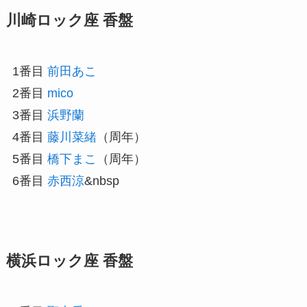
川崎ロック座 香盤
1番目
前田あこ
2番目
mico
3番目
浜野蘭
4番目
藤川菜緒
（周年）
5番目
橋下まこ
（周年）
6番目
赤西涼
&nbsp
横浜ロック座 香盤