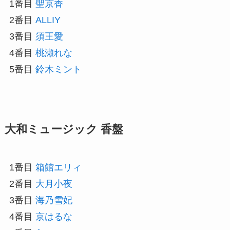
1番目
聖京香
2番目
ALLIY
3番目
須王愛
4番目
桃瀬れな
5番目
鈴木ミント
大和ミュージック 香盤
1番目
箱館エリィ
2番目
大月小夜
3番目
海乃雪妃
4番目
京はるな