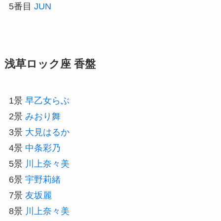
5番目
JUN
浅草ロック座 香盤
1景
早乙女らぶ
2景
みおり舞
3景
大見はるか
4景
中条彩乃
5景
川上奈々美
6景
宇野莉緒
7景
友坂麗
8景
川上奈々美