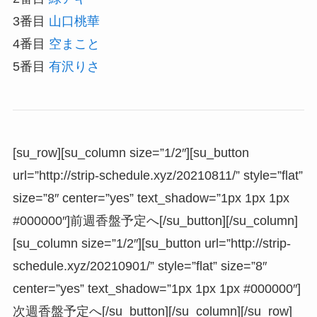
3番目
山口桃華
4番目
空まこと
5番目
有沢りさ
[su_row][su_column size=”1/2″][su_button
url=”http://strip-schedule.xyz/20210811/” style=”flat”
size=”8″ center=”yes” text_shadow=”1px 1px 1px
#000000″]前週香盤予定へ[/su_button][/su_column]
[su_column size=”1/2″][su_button url=”http://strip-
schedule.xyz/20210901/” style=”flat” size=”8″
center=”yes” text_shadow=”1px 1px 1px #000000″]
次週香盤予定へ[/su_button][/su_column][/su_row]