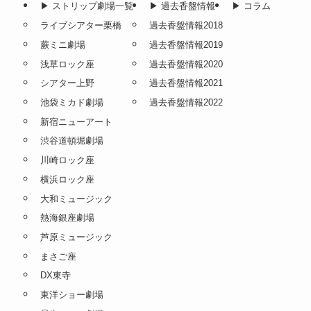
▶︎ ストリップ劇場一覧
▶︎ 過去香盤情報
▶︎ コラム
ライブシアター栗橋
過去香盤情報2018
蕨ミニ劇場
過去香盤情報2019
浅草ロック座
過去香盤情報2020
シアター上野
過去香盤情報2021
池袋ミカド劇場
過去香盤情報2022
新宿ニューアート
渋谷道頓堀劇場
川崎ロック座
横浜ロック座
大和ミュージック
熱海銀座劇場
芦原ミュージック
まさご座
DX東寺
東洋ショー劇場