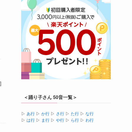
]
ト
＜踊り子さん 50音一覧＞
▷
あ行
▷
か行
▷
さ行
▷
た行
▷
な行
▷
は行
▷
ま行
▷
や行
▷
ら行
▷
わ行