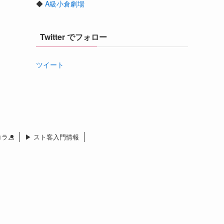
◆
A級小倉劇場
Twitter でフォロー
ツイート
 コラム
▶︎ スト客入門情報