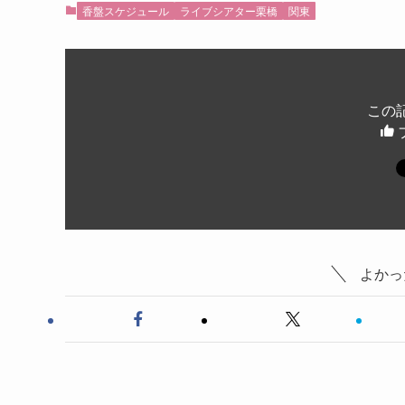
香盤スケジュール
ライブシアター栗橋
関東
この
よかっ