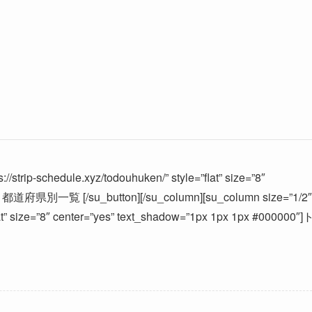
://strip-schedule.xyz/todouhuken/” style=”flat” size=”8″
″] 都道府県別一覧 [/su_button][/su_column][su_column size=”1/2″
”flat” size=”8″ center=”yes” text_shadow=”1px 1px 1px #000000″]