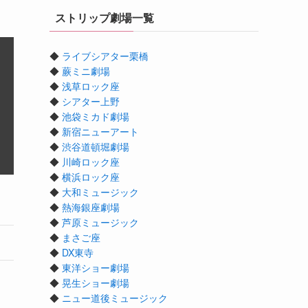
ストリップ劇場一覧
◆
ライブシアター栗橋
◆
蕨ミニ劇場
◆
浅草ロック座
◆
シアター上野
◆
池袋ミカド劇場
◆
新宿ニューアート
◆
渋谷道頓堀劇場
◆
川崎ロック座
◆
横浜ロック座
◆
大和ミュージック
◆
熱海銀座劇場
◆
芦原ミュージック
◆
まさご座
◆
DX東寺
◆
東洋ショー劇場
◆
晃生ショー劇場
◆
ニュー道後ミュージック