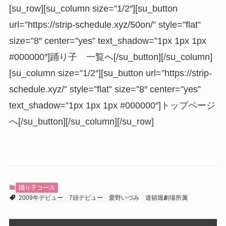
[su_row][su_column size=”1/2″][su_button
url=”https://strip-schedule.xyz/50on/” style=”flat”
size=”8″ center=”yes” text_shadow=”1px 1px 1px
#000000″]踊り子 一覧へ[/su_button][/su_column]
[su_column size=”1/2″][su_button url=”https://strip-
schedule.xyz/” style=”flat” size=”8″ center=”yes”
text_shadow=”1px 1px 1px #000000″]トップページ
へ[/su_button][/su_column][/su_row]
踊り子コース
2009年デビュー
7頭デビュー
愛野いづみ
道頓堀劇場所属