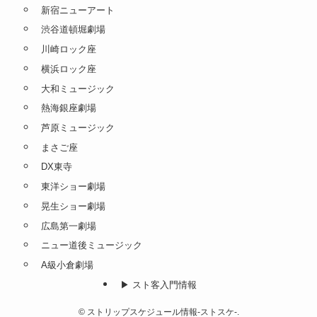
新宿ニューアート
渋谷道頓堀劇場
川崎ロック座
横浜ロック座
大和ミュージック
熱海銀座劇場
芦原ミュージック
まさご座
DX東寺
東洋ショー劇場
晃生ショー劇場
広島第一劇場
ニュー道後ミュージック
A級小倉劇場
▶︎ スト客入門情報
©
ストリップスケジュール情報-ストスケ-.