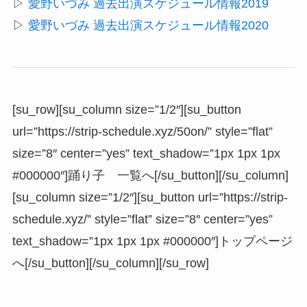
▷
愛野いづみ 過去出演スケジュール情報2019
▷
愛野いづみ 過去出演スケジュール情報2020
[su_row][su_column size=”1/2″][su_button
url=”https://strip-schedule.xyz/50on/” style=”flat”
size=”8″ center=”yes” text_shadow=”1px 1px 1px
#000000″]踊り子 一覧へ[/su_button][/su_column]
[su_column size=”1/2″][su_button url=”https://strip-
schedule.xyz/” style=”flat” size=”8″ center=”yes”
text_shadow=”1px 1px 1px #000000″]トップページ
へ[/su_button][/su_column][/su_row]