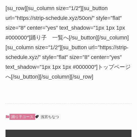
[su_row][su_column size=”1/2″][su_button
url=”https://strip-schedule.xyz/50on/” style=”flat”
size=”8″ center=”yes” text_shadow=”1px 1px 1px
#000000″]踊り子 一覧へ[/su_button][/su_column]
[su_column size=”1/2″][su_button url=”https://strip-
schedule.xyz/” style=”flat” size=”8″ center=”yes”
text_shadow=”1px 1px 1px #000000″]トップページ
へ[/su_button][/su_column][/su_row]
踊り子コース
浅宮ちなつ