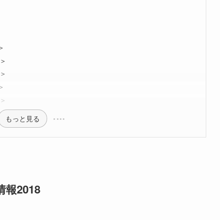
＞
中＞
結＞
＞
中＞
もっと見る
報2018