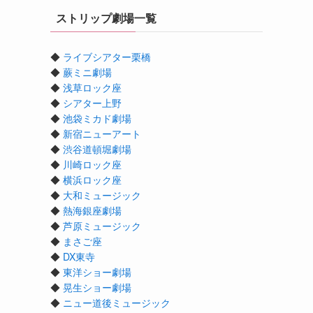
ストリップ劇場一覧
◆
ライブシアター栗橋
◆
蕨ミニ劇場
◆
浅草ロック座
◆
シアター上野
◆
池袋ミカド劇場
◆
新宿ニューアート
◆
渋谷道頓堀劇場
◆
川崎ロック座
◆
横浜ロック座
◆
大和ミュージック
◆
熱海銀座劇場
◆
芦原ミュージック
◆
まさご座
◆
DX東寺
◆
東洋ショー劇場
◆
晃生ショー劇場
◆
ニュー道後ミュージック