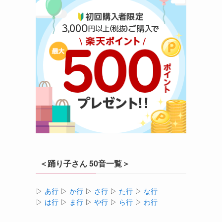
＜踊り子さん 50音一覧＞
▷
あ行
▷
か行
▷
さ行
▷
た行
▷
な行
▷
は行
▷
ま行
▷
や行
▷
ら行
▷
わ行