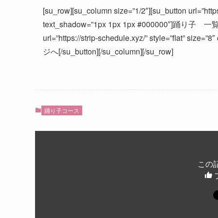
[su_row][su_column size=”1/2″][su_button url=”https:
text_shadow=”1px 1px 1px #000000″]踊り子 一覧へ[/s
url=”https://strip-schedule.xyz/” style=”flat” s
ジへ[/su_button][/su_column][/su_row]
踊り子コース
この