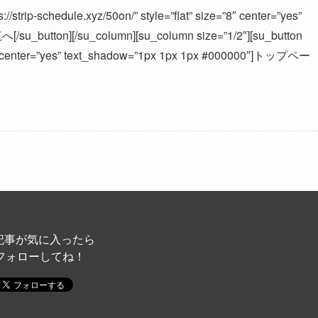
//strip-schedule.xyz/50on/” style=”flat” size=”8″ center=”yes”
u_button][/su_column][su_column size=”1/2″][su_button
ize=”8″ center=”yes” text_shadow=”1px 1px 1px #000000″]トップペー
記事が気に入ったら
フォローしてね！