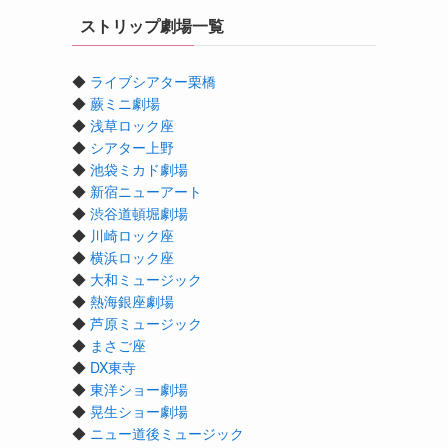
ストリップ劇場一覧
◆
ライブシアター栗橋
◆
蕨ミニ劇場
◆
浅草ロック座
◆
シアター上野
◆
池袋ミカド劇場
◆
新宿ニューアート
◆
渋谷道頓堀劇場
◆
川崎ロック座
◆
横浜ロック座
◆
大和ミュージック
◆
熱海銀座劇場
◆
芦原ミュージック
◆
まさご座
◆
DX東寺
◆
東洋ショー劇場
◆
晃生ショー劇場
◆
ニュー道後ミュージック