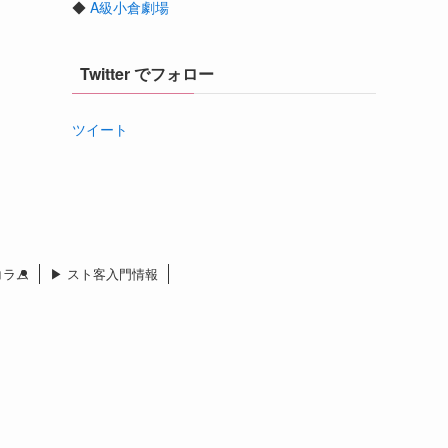
◆
A級小倉劇場
Twitter でフォロー
ツイート
 コラム
▶︎ スト客入門情報