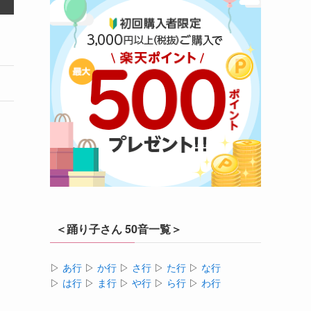
＜踊り子さん 50音一覧＞
▷
あ行
▷
か行
▷
さ行
▷
た行
▷
な行
▷
は行
▷
ま行
▷
や行
▷
ら行
▷
わ行