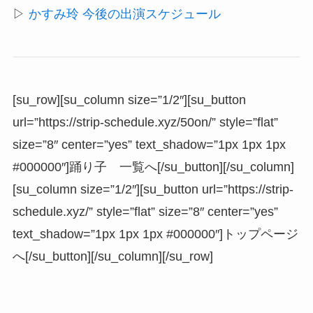
▷
かすみ玲 今後の出演スケジュール
[su_row][su_column size=”1/2″][su_button
url=”https://strip-schedule.xyz/50on/” style=”flat”
size=”8″ center=”yes” text_shadow=”1px 1px 1px
#000000″]踊り子 一覧へ[/su_button][/su_column]
[su_column size=”1/2″][su_button url=”https://strip-
schedule.xyz/” style=”flat” size=”8″ center=”yes”
text_shadow=”1px 1px 1px #000000″]トップページ
へ[/su_button][/su_column][/su_row]