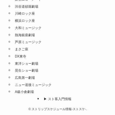
渋谷道頓堀劇場
川崎ロック座
横浜ロック座
大和ミュージック
熱海銀座劇場
芦原ミュージック
まさご座
DX東寺
東洋ショー劇場
晃生ショー劇場
広島第一劇場
ニュー道後ミュージック
A級小倉劇場
▶︎ スト客入門情報
©
ストリップスケジュール情報-ストスケ-.