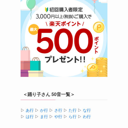
＜踊り子さん 50音一覧＞
▷
あ行
▷
か行
▷
さ行
▷
た行
▷
な行
▷
は行
▷
ま行
▷
や行
▷
ら行
▷
わ行