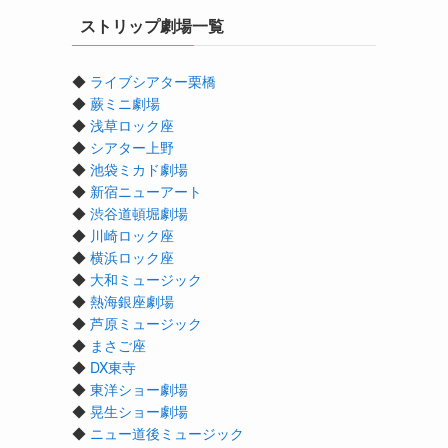
ストリップ劇場一覧
◆
ライブシアター栗橋
◆
蕨ミニ劇場
◆
浅草ロック座
◆
シアター上野
◆
池袋ミカド劇場
◆
新宿ニューアート
◆
渋谷道頓堀劇場
◆
川崎ロック座
◆
横浜ロック座
◆
大和ミュージック
◆
熱海銀座劇場
◆
芦原ミュージック
◆
まさご座
◆
DX東寺
◆
東洋ショー劇場
◆
晃生ショー劇場
◆
ニュー道後ミュージック