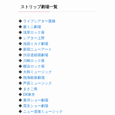
ストリップ劇場一覧
◆
ライブシアター栗橋
◆
蕨ミニ劇場
◆
浅草ロック座
◆
シアター上野
◆
池袋ミカド劇場
◆
新宿ニューアート
◆
渋谷道頓堀劇場
◆
川崎ロック座
◆
横浜ロック座
◆
大和ミュージック
◆
熱海銀座劇場
◆
芦原ミュージック
◆
まさご座
◆
DX東寺
◆
東洋ショー劇場
◆
晃生ショー劇場
◆
ニュー道後ミュージック