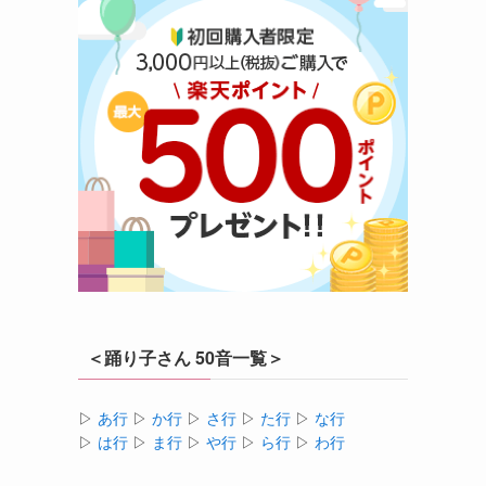
＜踊り子さん 50音一覧＞
▷
あ行
▷
か行
▷
さ行
▷
た行
▷
な行
▷
は行
▷
ま行
▷
や行
▷
ら行
▷
わ行