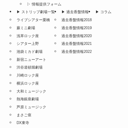
▷ 情報提供フォーム
▶︎ ストリップ劇場一覧
▶︎ 過去香盤情報
▶︎ コラム
ライブシアター栗橋
過去香盤情報2018
蕨ミニ劇場
過去香盤情報2019
浅草ロック座
過去香盤情報2020
シアター上野
過去香盤情報2021
池袋ミカド劇場
過去香盤情報2022
新宿ニューアート
渋谷道頓堀劇場
川崎ロック座
横浜ロック座
大和ミュージック
熱海銀座劇場
芦原ミュージック
まさご座
DX東寺