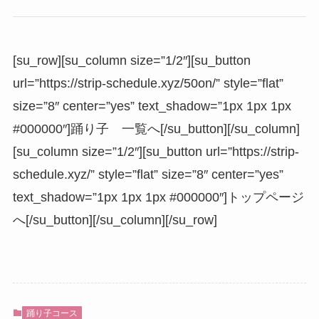
[su_row][su_column size=”1/2″][su_button
url=”https://strip-schedule.xyz/50on/” style=”flat”
size=”8″ center=”yes” text_shadow=”1px 1px 1px
#000000″]踊り子 一覧へ[/su_button][/su_column]
[su_column size=”1/2″][su_button url=”https://strip-
schedule.xyz/” style=”flat” size=”8″ center=”yes”
text_shadow=”1px 1px 1px #000000″]トップページ
へ[/su_button][/su_column][/su_row]
踊り子コース