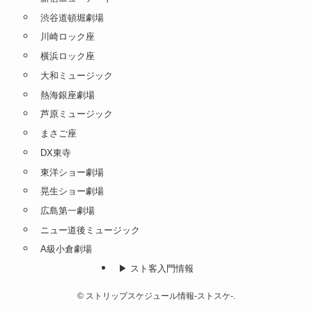
渋谷道頓堀劇場
川崎ロック座
横浜ロック座
大和ミュージック
熱海銀座劇場
芦原ミュージック
まさご座
DX東寺
東洋ショー劇場
晃生ショー劇場
広島第一劇場
ニュー道後ミュージック
A級小倉劇場
▶︎ スト客入門情報
©
ストリップスケジュール情報-ストスケ-.