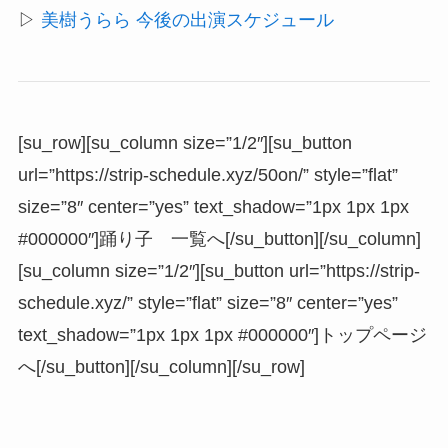
▷
美樹うらら 今後の出演スケジュール
[su_row][su_column size=”1/2″][su_button
url=”https://strip-schedule.xyz/50on/” style=”flat”
size=”8″ center=”yes” text_shadow=”1px 1px 1px
#000000″]踊り子 一覧へ[/su_button][/su_column]
[su_column size=”1/2″][su_button url=”https://strip-
schedule.xyz/” style=”flat” size=”8″ center=”yes”
text_shadow=”1px 1px 1px #000000″]トップページ
へ[/su_button][/su_column][/su_row]