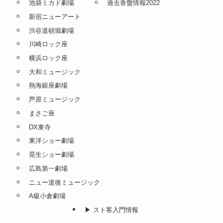
池袋ミカド劇場
過去香盤情報2022
新宿ニューアート
渋谷道頓堀劇場
川崎ロック座
横浜ロック座
大和ミュージック
熱海銀座劇場
芦原ミュージック
まさご座
DX東寺
東洋ショー劇場
晃生ショー劇場
広島第一劇場
ニュー道後ミュージック
A級小倉劇場
▶︎ スト客入門情報