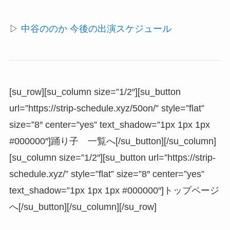
▷
中谷ののか 今後の出演スケジュール
[su_row][su_column size=”1/2″][su_button
url=”https://strip-schedule.xyz/50on/” style=”flat”
size=”8″ center=”yes” text_shadow=”1px 1px 1px
#000000″]踊り子 一覧へ[/su_button][/su_column]
[su_column size=”1/2″][su_button url=”https://strip-
schedule.xyz/” style=”flat” size=”8″ center=”yes”
text_shadow=”1px 1px 1px #000000″]トップページ
へ[/su_button][/su_column][/su_row]