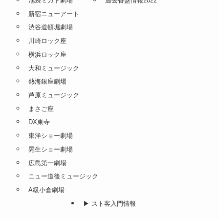
池袋ミカド劇場
過去香盤情報2022
新宿ニューアート
渋谷道頓堀劇場
川崎ロック座
横浜ロック座
大和ミュージック
熱海銀座劇場
芦原ミュージック
まさご座
DX東寺
東洋ショー劇場
晃生ショー劇場
広島第一劇場
ニュー道後ミュージック
A級小倉劇場
▶︎ スト客入門情報