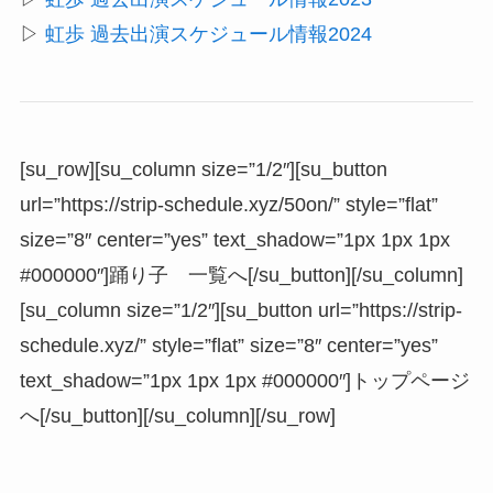
▷
虹歩 過去出演スケジュール情報2024
[su_row][su_column size=”1/2″][su_button
url=”https://strip-schedule.xyz/50on/” style=”flat”
size=”8″ center=”yes” text_shadow=”1px 1px 1px
#000000″]踊り子 一覧へ[/su_button][/su_column]
[su_column size=”1/2″][su_button url=”https://strip-
schedule.xyz/” style=”flat” size=”8″ center=”yes”
text_shadow=”1px 1px 1px #000000″]トップページ
へ[/su_button][/su_column][/su_row]