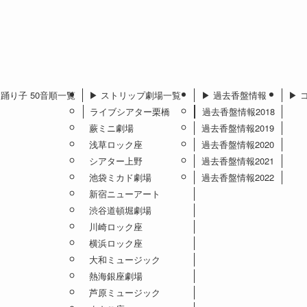
︎ 踊り子 50音順一覧
▶︎ ストリップ劇場一覧
▶︎ 過去香盤情報
▶︎
ライブシアター栗橋
過去香盤情報2018
蕨ミニ劇場
過去香盤情報2019
浅草ロック座
過去香盤情報2020
シアター上野
過去香盤情報2021
池袋ミカド劇場
過去香盤情報2022
新宿ニューアート
渋谷道頓堀劇場
川崎ロック座
横浜ロック座
大和ミュージック
熱海銀座劇場
芦原ミュージック