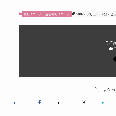
踊り子コース
過去踊り子コース
2002年デビュー
6頭デビ
この
よかっ