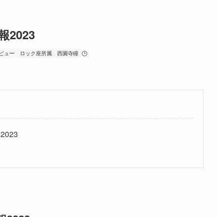
2023
ビュー
ロック座所属
西園寺瞳
023