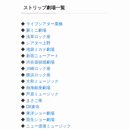
ストリップ劇場一覧
◆
ライブシアター栗橋
◆
蕨ミニ劇場
◆
浅草ロック座
◆
シアター上野
◆
池袋ミカド劇場
◆
新宿ニューアート
◆
渋谷道頓堀劇場
◆
川崎ロック座
◆
横浜ロック座
◆
大和ミュージック
◆
熱海銀座劇場
◆
芦原ミュージック
◆
まさご座
◆
DX東寺
◆
東洋ショー劇場
◆
晃生ショー劇場
◆
ニュー道後ミュージック