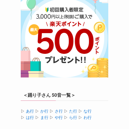
＜踊り子さん 50音一覧＞
▷
あ行
▷
か行
▷
さ行
▷
た行
▷
な行
▷
は行
▷
ま行
▷
や行
▷
ら行
▷
わ行