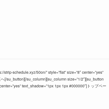
//strip-schedule.xyz/50on/” style=”flat” size=”8″ center=”yes”
u_button][/su_column][su_column size=”1/2″][su_button
ize=”8″ center=”yes” text_shadow=”1px 1px 1px #000000″]トップペー