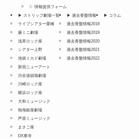
▷ 情報提供フォーム
▶︎ ストリップ劇場一覧
▶︎ 過去香盤情報
▶︎ コラム
ライブシアター栗橋
過去香盤情報2018
蕨ミニ劇場
過去香盤情報2019
浅草ロック座
過去香盤情報2020
シアター上野
過去香盤情報2021
池袋ミカド劇場
過去香盤情報2022
新宿ニューアート
渋谷道頓堀劇場
川崎ロック座
横浜ロック座
大和ミュージック
熱海銀座劇場
芦原ミュージック
まさご座
DX東寺