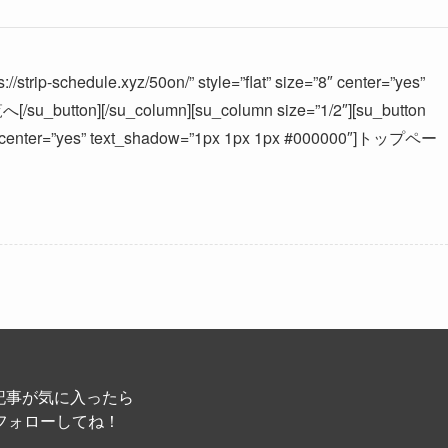
//strip-schedule.xyz/50on/” style=”flat” size=”8″ center=”yes”
u_button][/su_column][su_column size=”1/2″][su_button
ize=”8″ center=”yes” text_shadow=”1px 1px 1px #000000″]トップペー
記事が気に入ったら
フォローしてね！