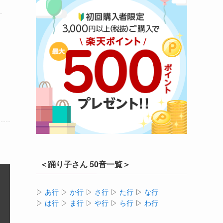
＜踊り子さん 50音一覧＞
▷
あ行
▷
か行
▷
さ行
▷
た行
▷
な行
▷
は行
▷
ま行
▷
や行
▷
ら行
▷
わ行