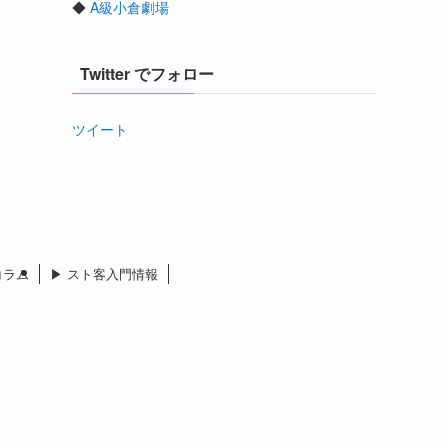
◆
A級小倉劇場
Twitter でフォロー
ツイート
 コラム
▶︎ スト客入門情報