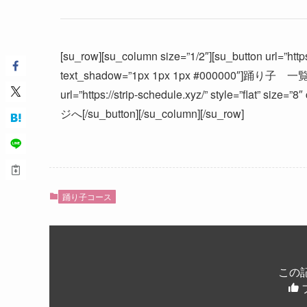
[su_row][su_column size=”1/2″][su_button url=”https:
text_shadow=”1px 1px 1px #000000″]踊り子 一覧へ[/s
url=”https://strip-schedule.xyz/” style=”flat” s
ジへ[/su_button][/su_column][/su_row]
踊り子コース
この