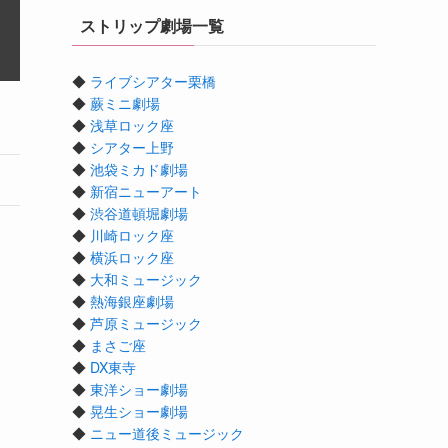
ストリップ劇場一覧
◆
ライブシアター栗橋
◆
蕨ミニ劇場
◆
浅草ロック座
◆
シアター上野
◆
池袋ミカド劇場
◆
新宿ニューアート
◆
渋谷道頓堀劇場
◆
川崎ロック座
◆
横浜ロック座
◆
大和ミュージック
◆
熱海銀座劇場
◆
芦原ミュージック
◆
まさご座
◆
DX東寺
◆
東洋ショー劇場
◆
晃生ショー劇場
◆
ニュー道後ミュージック