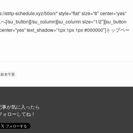
//strip-schedule.xyz/50on/” style=”flat” size=”8″ center=”yes”
u_button][/su_column][su_column size=”1/2″][su_button
ize=”8″ center=”yes” text_shadow=”1px 1px 1px #000000″]トップペー
鈴木千里
記事が気に入ったら
フォローしてね！