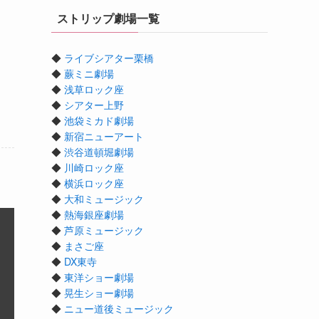
ストリップ劇場一覧
◆
ライブシアター栗橋
◆
蕨ミニ劇場
◆
浅草ロック座
◆
シアター上野
◆
池袋ミカド劇場
◆
新宿ニューアート
◆
渋谷道頓堀劇場
◆
川崎ロック座
◆
横浜ロック座
◆
大和ミュージック
◆
熱海銀座劇場
◆
芦原ミュージック
◆
まさご座
◆
DX東寺
◆
東洋ショー劇場
◆
晃生ショー劇場
◆
ニュー道後ミュージック