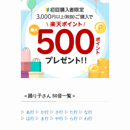
＜踊り子さん 50音一覧＞
▷
あ行
▷
か行
▷
さ行
▷
た行
▷
な行
▷
は行
▷
ま行
▷
や行
▷
ら行
▷
わ行