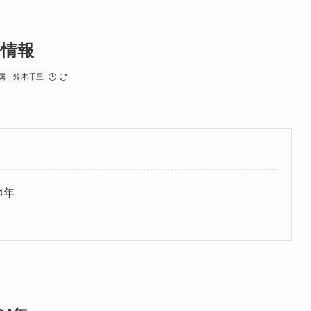
ル情報
属
鈴木千里
4年