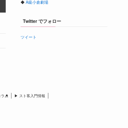
◆
A級小倉劇場
Twitter でフォロー
ツイート
 コラム
▶︎ スト客入門情報