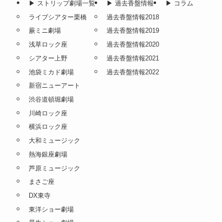
▶︎ ストリップ劇場一覧
▶︎ 過去香盤情報
▶︎ コラム
ライブシアター栗橋
過去香盤情報2018
蕨ミニ劇場
過去香盤情報2019
浅草ロック座
過去香盤情報2020
シアター上野
過去香盤情報2021
池袋ミカド劇場
過去香盤情報2022
新宿ニューアート
渋谷道頓堀劇場
川崎ロック座
横浜ロック座
大和ミュージック
熱海銀座劇場
芦原ミュージック
まさご座
DX東寺
東洋ショー劇場