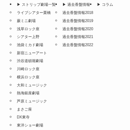
▶︎ ストリップ劇場一覧
▶︎ 過去香盤情報
▶︎ コラム
ライブシアター栗橋
過去香盤情報2018
蕨ミニ劇場
過去香盤情報2019
浅草ロック座
過去香盤情報2020
シアター上野
過去香盤情報2021
池袋ミカド劇場
過去香盤情報2022
新宿ニューアート
渋谷道頓堀劇場
川崎ロック座
横浜ロック座
大和ミュージック
熱海銀座劇場
芦原ミュージック
まさご座
DX東寺
東洋ショー劇場