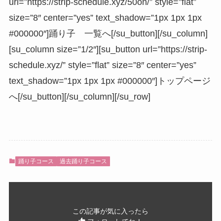
url=”https://strip-schedule.xyz/50on/” style=”flat”
size=”8″ center=”yes” text_shadow=”1px 1px 1px
#000000″]踊り子 一覧へ[/su_button][/su_column]
[su_column size=”1/2″][su_button url=”https://strip-
schedule.xyz/” style=”flat” size=”8″ center=”yes”
text_shadow=”1px 1px 1px #000000″]トップページ
へ[/su_button][/su_column][/su_row]
踊り子コース
過去踊り子コース
この記事が気に入ったら