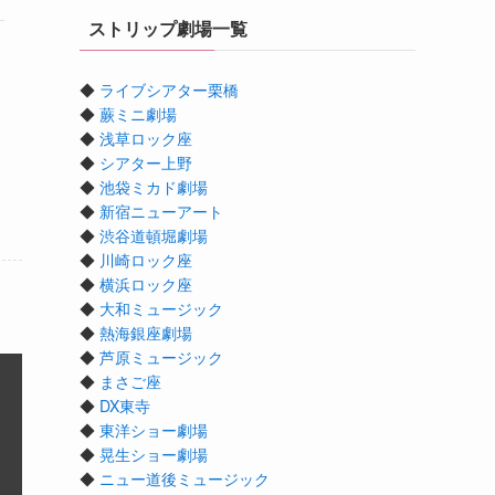
ストリップ劇場一覧
◆
ライブシアター栗橋
◆
蕨ミニ劇場
◆
浅草ロック座
◆
シアター上野
◆
池袋ミカド劇場
◆
新宿ニューアート
◆
渋谷道頓堀劇場
◆
川崎ロック座
◆
横浜ロック座
◆
大和ミュージック
◆
熱海銀座劇場
◆
芦原ミュージック
◆
まさご座
◆
DX東寺
◆
東洋ショー劇場
◆
晃生ショー劇場
◆
ニュー道後ミュージック