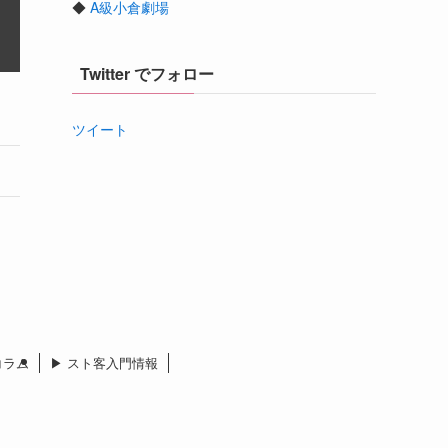
◆
A級小倉劇場
Twitter でフォロー
ツイート
 コラム
▶︎ スト客入門情報