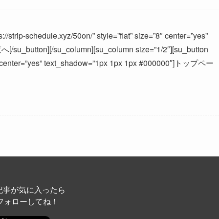
//strip-schedule.xyz/50on/” style=”flat” size=”8″ center=”yes”
u_button][/su_column][su_column size=”1/2″][su_button
ize=”8″ center=”yes” text_shadow=”1px 1px 1px #000000″]トップペー
記事が気に入ったら
フォローしてね！