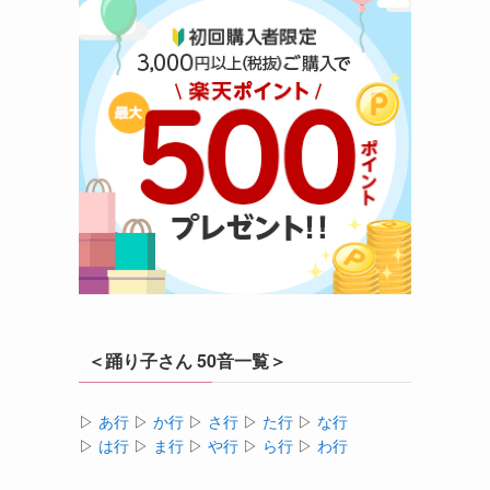
＜踊り子さん 50音一覧＞
▷
あ行
▷
か行
▷
さ行
▷
た行
▷
な行
▷
は行
▷
ま行
▷
や行
▷
ら行
▷
わ行