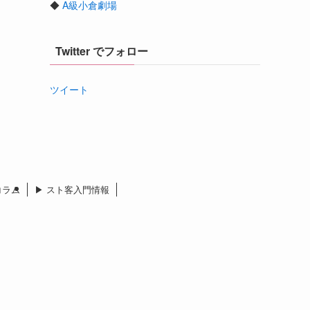
◆
A級小倉劇場
Twitter でフォロー
ツイート
 コラム
▶︎ スト客入門情報