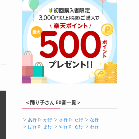
＜踊り子さん 50音一覧＞
▷
あ行
▷
か行
▷
さ行
▷
た行
▷
な行
▷
は行
▷
ま行
▷
や行
▷
ら行
▷
わ行