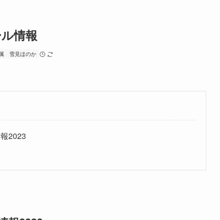
ール情報
属
雪見ほのか
2023