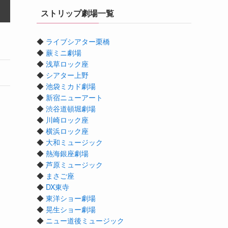
ストリップ劇場一覧
◆
ライブシアター栗橋
◆
蕨ミニ劇場
◆
浅草ロック座
◆
シアター上野
◆
池袋ミカド劇場
◆
新宿ニューアート
◆
渋谷道頓堀劇場
◆
川崎ロック座
◆
横浜ロック座
◆
大和ミュージック
◆
熱海銀座劇場
◆
芦原ミュージック
◆
まさご座
◆
DX東寺
◆
東洋ショー劇場
◆
晃生ショー劇場
◆
ニュー道後ミュージック