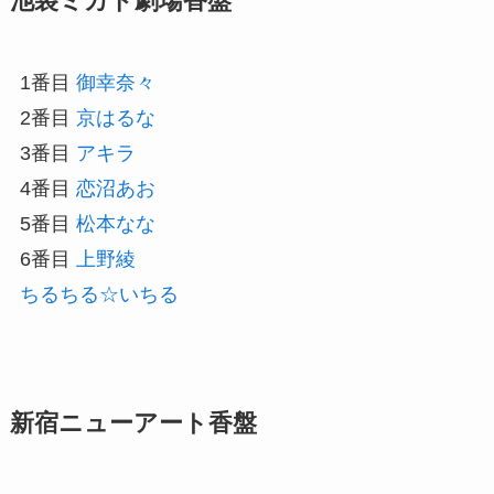
池袋ミカド劇場香盤
1番目
御幸奈々
2番目
京はるな
3番目
アキラ
4番目
恋沼あお
5番目
松本なな
6番目
上野綾
ちるちる☆いちる
新宿ニューアート香盤