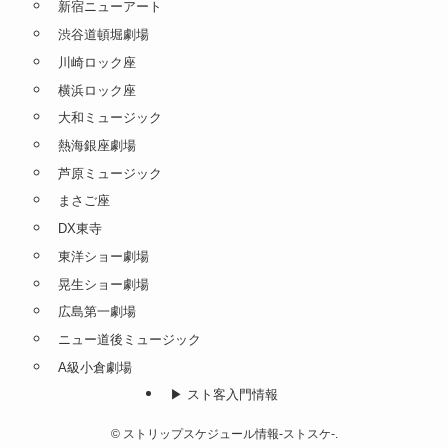
新宿ニューアート
渋谷道頓堀劇場
川崎ロック座
横浜ロック座
大和ミュージック
熱海銀座劇場
芦原ミュージック
まさご座
DX東寺
東洋ショー劇場
晃生ショー劇場
広島第一劇場
ニュー道後ミュージック
A級小倉劇場
▶︎ スト客入門情報
©
ストリップスケジュール情報-ストスケ-.