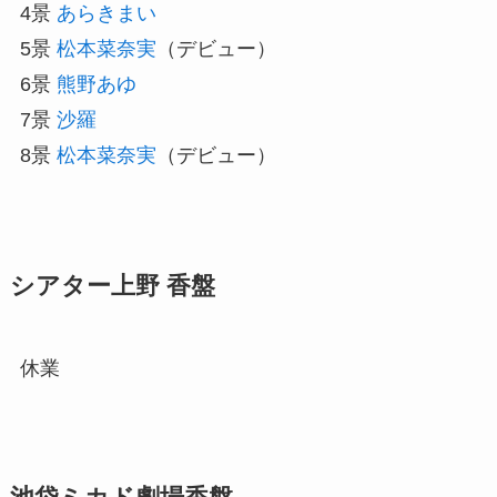
4景
あらきまい
5景
松本菜奈実
（デビュー）
6景
熊野あゆ
7景
沙羅
8景
松本菜奈実
（デビュー）
シアター上野 香盤
休業