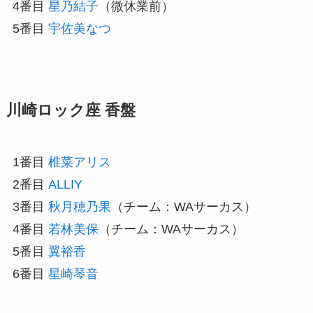
4番目
星乃結子
（微休業前）
5番目
宇佐美なつ
川崎ロック座 香盤
1番目
椎菜アリス
2番目
ALLIY
3番目
秋月穂乃果
（チーム：WAサーカス）
4番目
若林美保
（チーム：WAサーカス）
5番目
翼裕香
6番目
星崎琴音