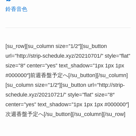
鈴香音色
[su_row][su_column size=”1/2″][su_button
url=”http://strip-schedule.xyz/20210701/” style=”flat”
size=”8″ center=”yes” text_shadow=”1px 1px 1px
#000000″]前週香盤予定へ[/su_button][/su_column]
[su_column size=”1/2″][su_button url=”http://strip-
schedule.xyz/20210721/” style=”flat” size=”8″
center=”yes” text_shadow=”1px 1px 1px #000000″]
次週香盤予定へ[/su_button][/su_column][/su_row]