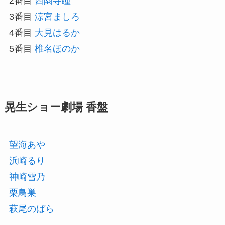
2番目
西園寺瞳
3番目
涼宮ましろ
4番目
大見はるか
5番目
椎名ほのか
晃生ショー劇場 香盤
望海あや
浜崎るり
神崎雪乃
栗鳥巣
萩尾のばら