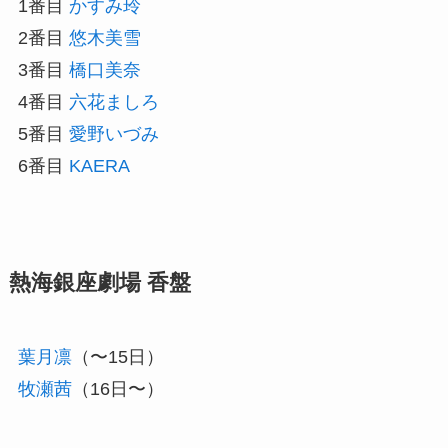
1番目
かすみ玲
2番目
悠木美雪
3番目
橋口美奈
4番目
六花ましろ
5番目
愛野いづみ
6番目
KAERA
熱海銀座劇場 香盤
葉月凛
（〜15日）
牧瀬茜
（16日〜）