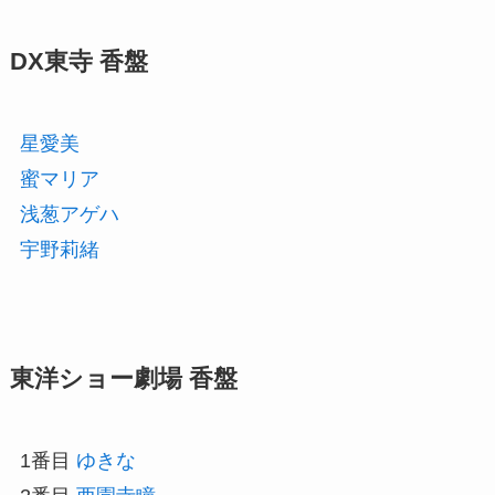
DX東寺 香盤
星愛美
蜜マリア
浅葱アゲハ
宇野莉緒
東洋ショー劇場 香盤
1番目
ゆきな