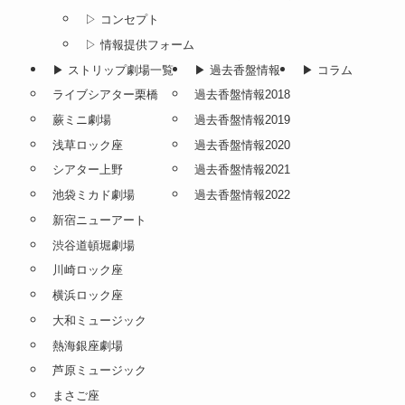
▷ コンセプト
▷ 情報提供フォーム
▶︎ ストリップ劇場一覧
▶︎ 過去香盤情報
▶︎ コラム
ライブシアター栗橋
過去香盤情報2018
蕨ミニ劇場
過去香盤情報2019
浅草ロック座
過去香盤情報2020
シアター上野
過去香盤情報2021
池袋ミカド劇場
過去香盤情報2022
新宿ニューアート
渋谷道頓堀劇場
川崎ロック座
横浜ロック座
大和ミュージック
熱海銀座劇場
芦原ミュージック
まさご座