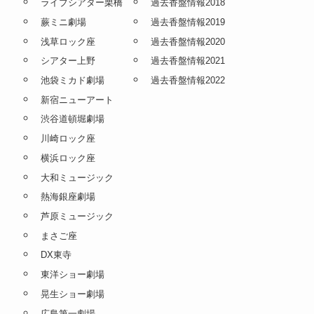
ライブシアター栗橋
過去香盤情報2018
蕨ミニ劇場
過去香盤情報2019
浅草ロック座
過去香盤情報2020
シアター上野
過去香盤情報2021
池袋ミカド劇場
過去香盤情報2022
新宿ニューアート
渋谷道頓堀劇場
川崎ロック座
横浜ロック座
大和ミュージック
熱海銀座劇場
芦原ミュージック
まさご座
DX東寺
東洋ショー劇場
晃生ショー劇場
広島第一劇場