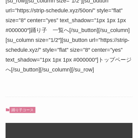
[su_row][su_column size=”1/2″][su_button
url=”https://strip-schedule.xyz/50on/” style=”flat”
size=”8″ center=”yes” text_shadow=”1px 1px 1px
#000000″]踊り子 一覧へ[/su_button][/su_column]
[su_column size=”1/2″][su_button url=”https://strip-
schedule.xyz/” style=”flat” size=”8″ center=”yes”
text_shadow=”1px 1px 1px #000000″]トップページ
へ[/su_button][/su_column][/su_row]
踊り子コース