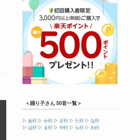
＜踊り子さん 50音一覧＞
▷
あ行
▷
か行
▷
さ行
▷
た行
▷
な行
▷
は行
▷
ま行
▷
や行
▷
ら行
▷
わ行