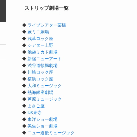
ストリップ劇場一覧
◆
ライブシアター栗橋
◆
蕨ミニ劇場
◆
浅草ロック座
◆
シアター上野
◆
池袋ミカド劇場
◆
新宿ニューアート
◆
渋谷道頓堀劇場
◆
川崎ロック座
◆
横浜ロック座
◆
大和ミュージック
◆
熱海銀座劇場
◆
芦原ミュージック
◆
まさご座
◆
DX東寺
◆
東洋ショー劇場
◆
晃生ショー劇場
◆
ニュー道後ミュージック