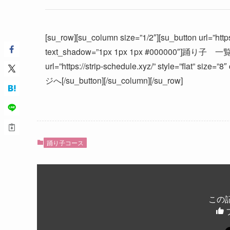
[su_row][su_column size=”1/2″][su_button url=”https:
text_shadow=”1px 1px 1px #000000″]踊り子 一覧へ[/s
url=”https://strip-schedule.xyz/” style=”flat” s
ジへ[/su_button][/su_column][/su_row]
踊り子コース
この