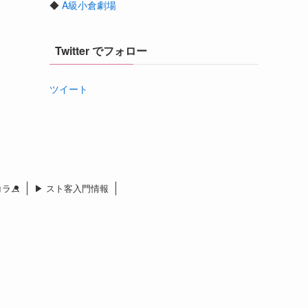
◆
A級小倉劇場
Twitter でフォロー
ツイート
 コラム
▶︎ スト客入門情報