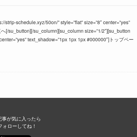
//strip-schedule.xyz/50on/” style=”flat” size=”8″ center=”yes”
u_button][/su_column][su_column size=”1/2″][su_button
ize=”8″ center=”yes” text_shadow=”1px 1px 1px #000000″]トップペー
記事が気に入ったら
フォローしてね！