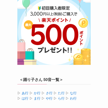
＜踊り子さん 50音一覧＞
▷
あ行
▷
か行
▷
さ行
▷
た行
▷
な行
▷
は行
▷
ま行
▷
や行
▷
ら行
▷
わ行