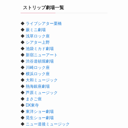
ストリップ劇場一覧
◆
ライブシアター栗橋
◆
蕨ミニ劇場
◆
浅草ロック座
◆
シアター上野
◆
池袋ミカド劇場
◆
新宿ニューアート
◆
渋谷道頓堀劇場
◆
川崎ロック座
◆
横浜ロック座
◆
大和ミュージック
◆
熱海銀座劇場
◆
芦原ミュージック
◆
まさご座
◆
DX東寺
◆
東洋ショー劇場
◆
晃生ショー劇場
◆
ニュー道後ミュージック