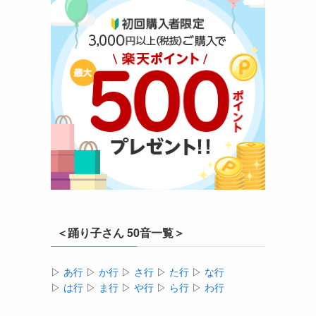
＜踊り子さん 50音一覧＞
▷
あ行
▷
か行
▷
さ行
▷
た行
▷
な行
▷
は行
▷
ま行
▷
や行
▷
ら行
▷
わ行