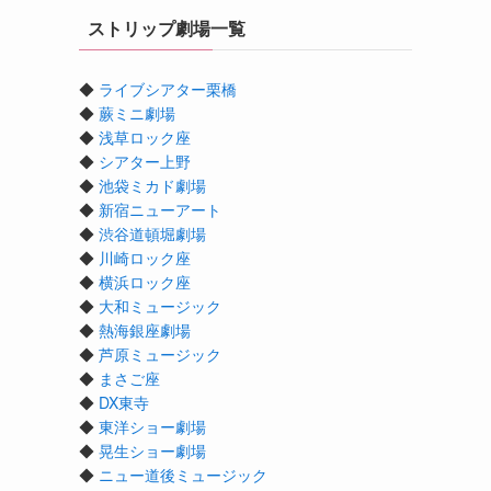
ストリップ劇場一覧
◆
ライブシアター栗橋
◆
蕨ミニ劇場
◆
浅草ロック座
◆
シアター上野
◆
池袋ミカド劇場
◆
新宿ニューアート
◆
渋谷道頓堀劇場
◆
川崎ロック座
◆
横浜ロック座
◆
大和ミュージック
◆
熱海銀座劇場
◆
芦原ミュージック
◆
まさご座
◆
DX東寺
◆
東洋ショー劇場
◆
晃生ショー劇場
◆
ニュー道後ミュージック