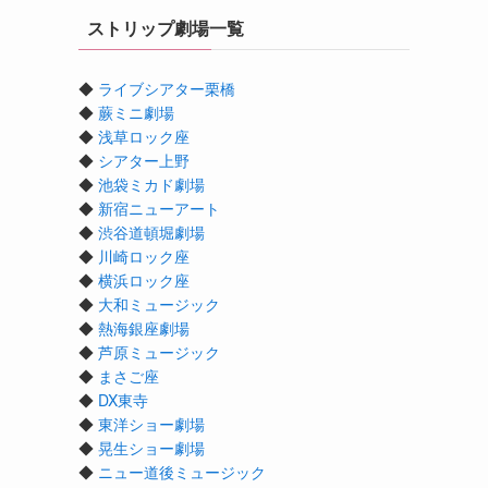
ストリップ劇場一覧
◆
ライブシアター栗橋
◆
蕨ミニ劇場
◆
浅草ロック座
◆
シアター上野
◆
池袋ミカド劇場
◆
新宿ニューアート
◆
渋谷道頓堀劇場
◆
川崎ロック座
◆
横浜ロック座
◆
大和ミュージック
◆
熱海銀座劇場
◆
芦原ミュージック
◆
まさご座
◆
DX東寺
◆
東洋ショー劇場
◆
晃生ショー劇場
◆
ニュー道後ミュージック