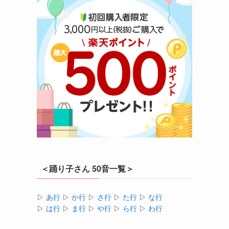
＜踊り子さん 50音一覧＞
▷
あ行
▷
か行
▷
さ行
▷
た行
▷
な行
▷
は行
▷
ま行
▷
や行
▷
ら行
▷
わ行