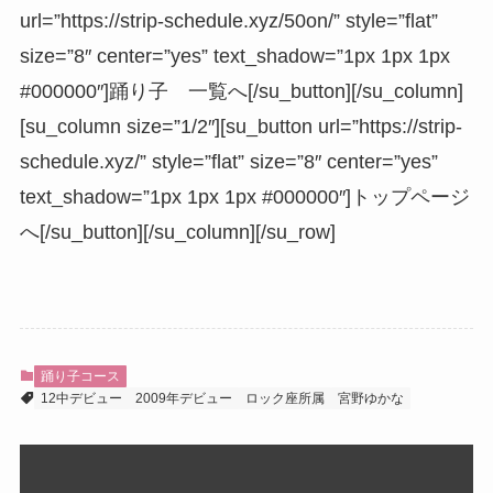
url=”https://strip-schedule.xyz/50on/” style=”flat”
size=”8″ center=”yes” text_shadow=”1px 1px 1px
#000000″]踊り子 一覧へ[/su_button][/su_column]
[su_column size=”1/2″][su_button url=”https://strip-
schedule.xyz/” style=”flat” size=”8″ center=”yes”
text_shadow=”1px 1px 1px #000000″]トップページ
へ[/su_button][/su_column][/su_row]
踊り子コース
12中デビュー
2009年デビュー
ロック座所属
宮野ゆかな