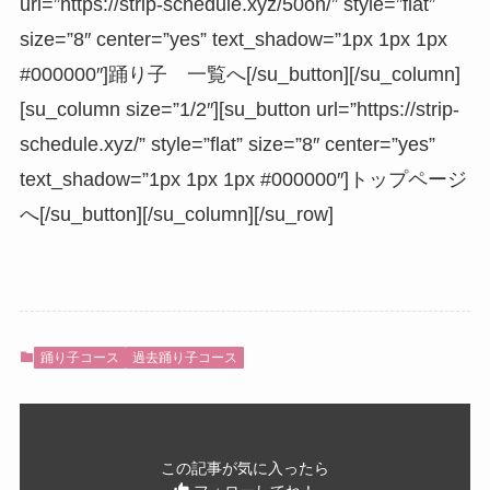
url=”https://strip-schedule.xyz/50on/” style=”flat”
size=”8″ center=”yes” text_shadow=”1px 1px 1px
#000000″]踊り子 一覧へ[/su_button][/su_column]
[su_column size=”1/2″][su_button url=”https://strip-
schedule.xyz/” style=”flat” size=”8″ center=”yes”
text_shadow=”1px 1px 1px #000000″]トップページ
へ[/su_button][/su_column][/su_row]
踊り子コース
過去踊り子コース
この記事が気に入ったら